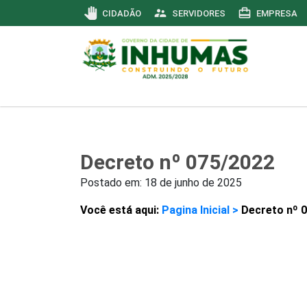
pan_tool
supervisor_account
card_travel
CIDADÃO
SERVIDORES
EMPRESA
Decreto nº 075/2022
Postado em:
18 de junho de 2025
Você está aqui:
Pagina Inicial >
Decreto nº 