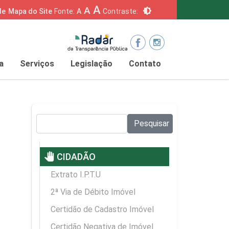
A
A
brightness_6
de
Mapa do Site
Fonte:
A
Contraste:
a
Serviços
Legislação
Contato
Pesquisar no site:
Pesquisar
pan_tool
CIDADÃO
Extrato I.P.T.U
2ª Via de Débito Imóvel
Certidão de Cadastro Imóvel
Certidão Negativa de Imóvel