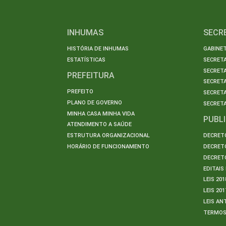
INHUMAS
SECR
HISTÓRIA DE INHUMAS
GABINET
ESTATÍSTICAS
SECRET
SECRETA
PREFEITURA
SECRETA
PREFEITO
SECRET
PLANO DE GOVERNO
SECRETA
MINHA CASA MINHA VIDA
PUBL
ATENDIMENTO A SAÚDE
ESTRUTURA ORGANIZACIONAL
DECRETO
HORÁRIO DE FUNCIONAMENTO
DECRETO
DECRETO
EDITAI
LEIS 201
LEIS 201
LEIS AN
TERMO