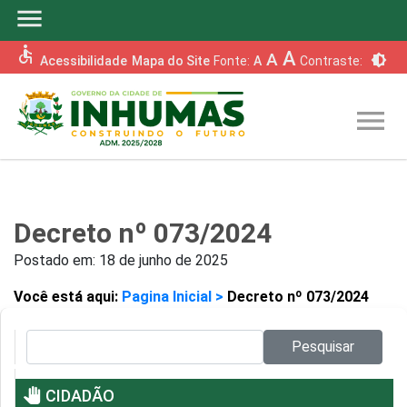
menu
accessible
A
A
brightness_6
Acessibilidade
Mapa do Site
Fonte:
A
Contraste:
menu
Decreto nº 073/2024
Postado em:
18 de junho de 2025
Você está aqui:
Pagina Inicial >
Decreto nº 073/2024
Pesquisar no site:
Pesquisar
pan_tool
CIDADÃO