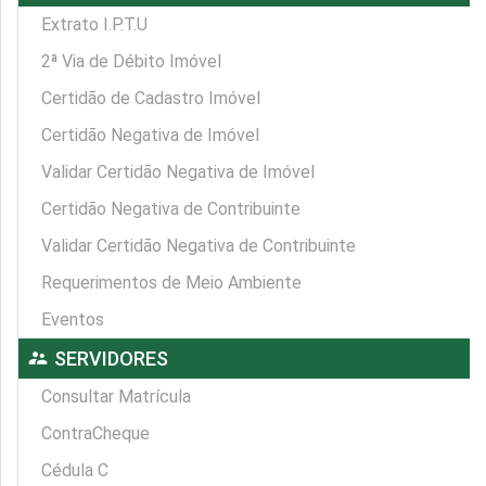
Extrato I.P.T.U
2ª Via de Débito Imóvel
Certidão de Cadastro Imóvel
Certidão Negativa de Imóvel
Validar Certidão Negativa de Imóvel
Certidão Negativa de Contribuinte
Validar Certidão Negativa de Contribuinte
Requerimentos de Meio Ambiente
Eventos
supervisor_account
SERVIDORES
Consultar Matrícula
ContraCheque
Cédula C