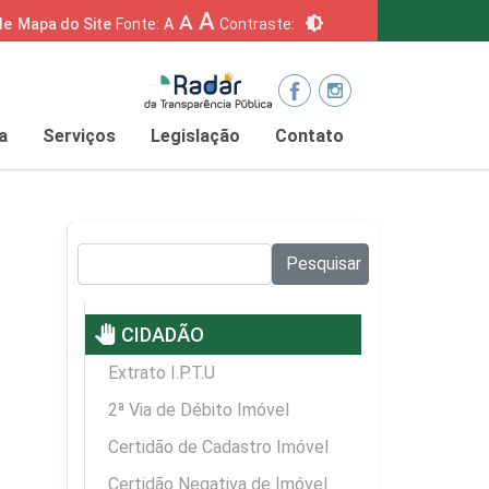
A
A
brightness_6
de
Mapa do Site
Fonte:
A
Contraste:
a
Serviços
Legislação
Contato
Pesquisar no site:
Pesquisar
pan_tool
CIDADÃO
Extrato I.P.T.U
2ª Via de Débito Imóvel
Certidão de Cadastro Imóvel
Certidão Negativa de Imóvel