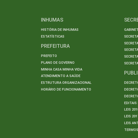
INHUMAS
SECR
HISTÓRIA DE INHUMAS
GABINET
ESTATÍSTICAS
SECRET
SECRETA
PREFEITURA
SECRETA
PREFEITO
SECRET
PLANO DE GOVERNO
SECRETA
MINHA CASA MINHA VIDA
PUBL
ATENDIMENTO A SAÚDE
ESTRUTURA ORGANIZACIONAL
DECRETO
HORÁRIO DE FUNCIONAMENTO
DECRETO
DECRETO
EDITAI
LEIS 201
LEIS 201
LEIS AN
TERMO