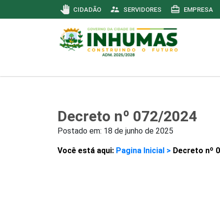
pan_tool
supervisor_account
card_travel
CIDADÃO
SERVIDORES
EMPRESA
Decreto nº 072/2024
Postado em:
18 de junho de 2025
Você está aqui:
Pagina Inicial >
Decreto nº 