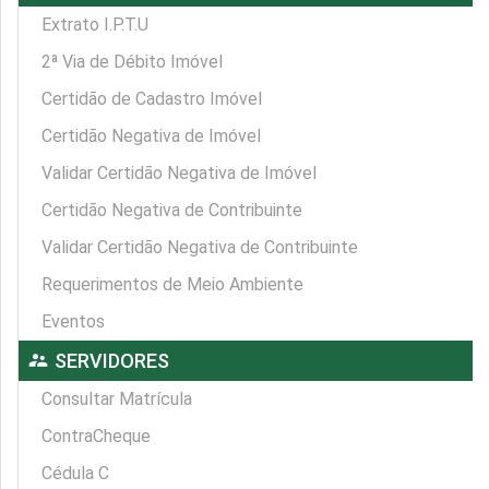
Extrato I.P.T.U
2ª Via de Débito Imóvel
Certidão de Cadastro Imóvel
Certidão Negativa de Imóvel
Validar Certidão Negativa de Imóvel
Certidão Negativa de Contribuinte
Validar Certidão Negativa de Contribuinte
Requerimentos de Meio Ambiente
Eventos
supervisor_account
SERVIDORES
Consultar Matrícula
ContraCheque
Cédula C