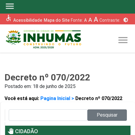
menu
accessible
A
A
brightness_6
Acessibilidade
Mapa do Site
Fonte:
A
Contraste:
menu
Decreto nº 070/2022
Postado em:
18 de junho de 2025
Você está aqui:
Pagina Inicial >
Decreto nº 070/2022
Pesquisar no site:
Pesquisar
pan_tool
CIDADÃO