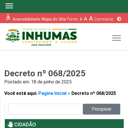
menu
accessible
A
A
brightness_6
Acessibilidade
Mapa do Site
Fonte:
A
Contraste:
menu
Decreto nº 068/2025
Postado em:
18 de junho de 2025
Você está aqui:
Pagina Inicial >
Decreto nº 068/2025
Pesquisar no site:
Pesquisar
pan_tool
CIDADÃO