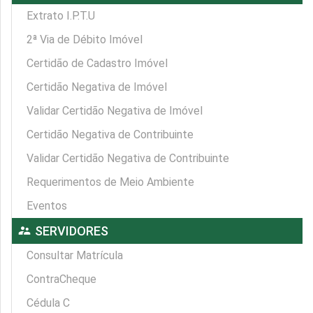
Extrato I.P.T.U
2ª Via de Débito Imóvel
Certidão de Cadastro Imóvel
Certidão Negativa de Imóvel
Validar Certidão Negativa de Imóvel
Certidão Negativa de Contribuinte
Validar Certidão Negativa de Contribuinte
Requerimentos de Meio Ambiente
Eventos
supervisor_account
SERVIDORES
Consultar Matrícula
ContraCheque
Cédula C