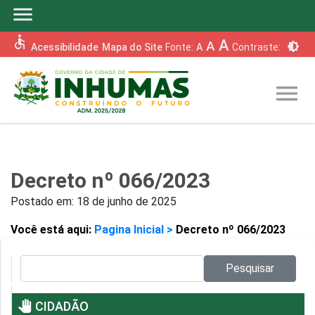
menu
accessible
A
A
brightness_6
Acessibilidade
Mapa do Site
Fonte:
A
Contraste:
menu
Decreto nº 066/2023
Postado em:
18 de junho de 2025
Você está aqui:
Pagina Inicial >
Decreto nº 066/2023
Pesquisar no site:
Pesquisar
pan_tool
CIDADÃO