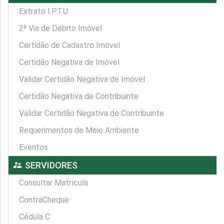
Extrato I.P.T.U
2ª Via de Débito Imóvel
Certidão de Cadastro Imóvel
Certidão Negativa de Imóvel
Validar Certidão Negativa de Imóvel
Certidão Negativa de Contribuinte
Validar Certidão Negativa de Contribuinte
Requerimentos de Meio Ambiente
Eventos
supervisor_account
SERVIDORES
Consultar Matrícula
ContraCheque
Cédula C