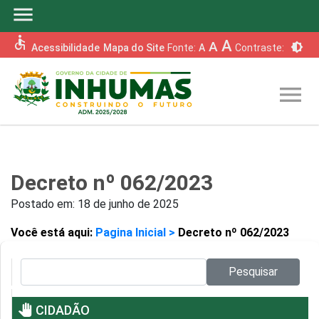
menu
accessible
A
A
brightness_6
Acessibilidade
Mapa do Site
Fonte:
A
Contraste:
menu
Decreto nº 062/2023
Postado em:
18 de junho de 2025
Você está aqui:
Pagina Inicial >
Decreto nº 062/2023
Pesquisar no site:
Pesquisar
pan_tool
CIDADÃO