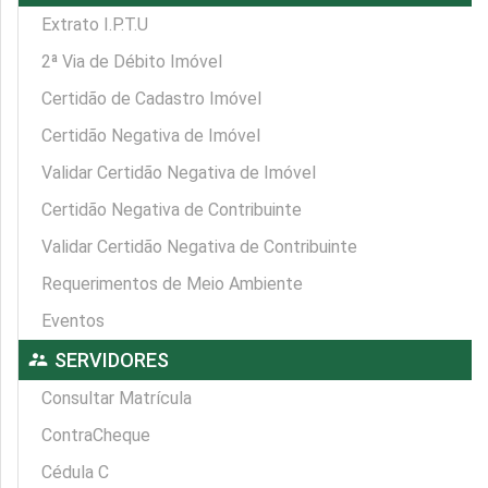
Extrato I.P.T.U
2ª Via de Débito Imóvel
Certidão de Cadastro Imóvel
Certidão Negativa de Imóvel
Validar Certidão Negativa de Imóvel
Certidão Negativa de Contribuinte
Validar Certidão Negativa de Contribuinte
Requerimentos de Meio Ambiente
Eventos
supervisor_account
SERVIDORES
Consultar Matrícula
ContraCheque
Cédula C