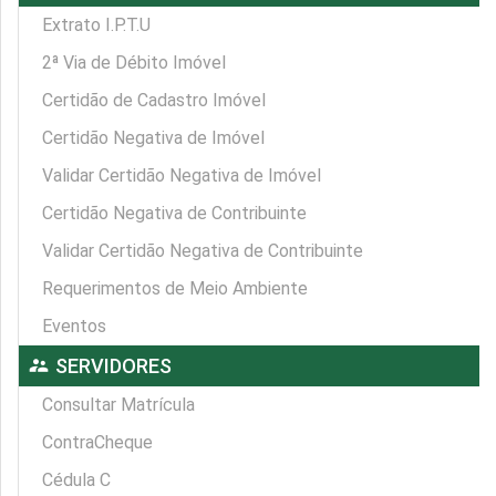
Extrato I.P.T.U
2ª Via de Débito Imóvel
Certidão de Cadastro Imóvel
Certidão Negativa de Imóvel
Validar Certidão Negativa de Imóvel
Certidão Negativa de Contribuinte
Validar Certidão Negativa de Contribuinte
Requerimentos de Meio Ambiente
Eventos
supervisor_account
SERVIDORES
Consultar Matrícula
ContraCheque
Cédula C