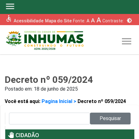
menu
accessible
A
A
brightness_6
Acessibilidade
Mapa do Site
Fonte:
A
Contraste:
menu
Decreto nº 059/2024
Postado em:
18 de junho de 2025
Você está aqui:
Pagina Inicial >
Decreto nº 059/2024
Pesquisar no site:
Pesquisar
pan_tool
CIDADÃO