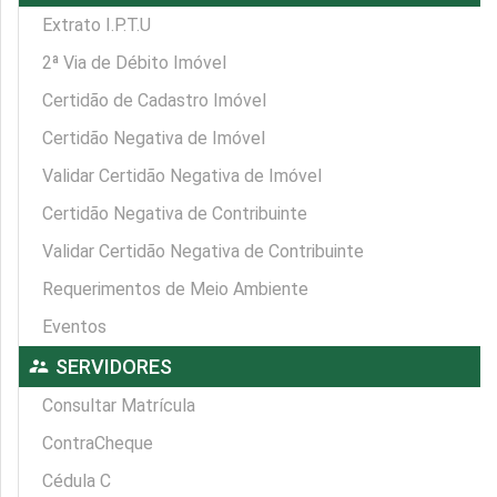
Extrato I.P.T.U
2ª Via de Débito Imóvel
Certidão de Cadastro Imóvel
Certidão Negativa de Imóvel
Validar Certidão Negativa de Imóvel
Certidão Negativa de Contribuinte
Validar Certidão Negativa de Contribuinte
Requerimentos de Meio Ambiente
Eventos
supervisor_account
SERVIDORES
Consultar Matrícula
ContraCheque
Cédula C