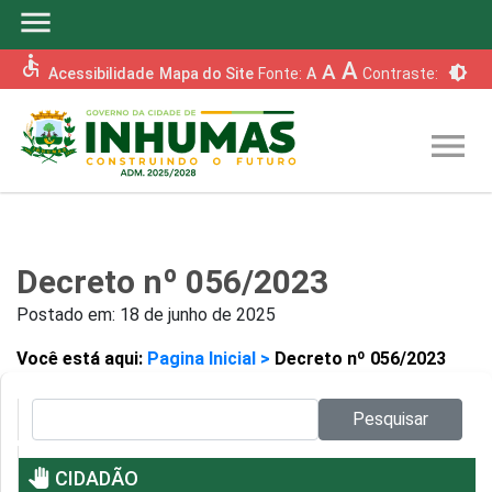
menu
accessible
A
A
brightness_6
Acessibilidade
Mapa do Site
Fonte:
A
Contraste:
menu
Decreto nº 056/2023
Postado em:
18 de junho de 2025
Você está aqui:
Pagina Inicial >
Decreto nº 056/2023
Pesquisar no site:
Pesquisar
pan_tool
CIDADÃO