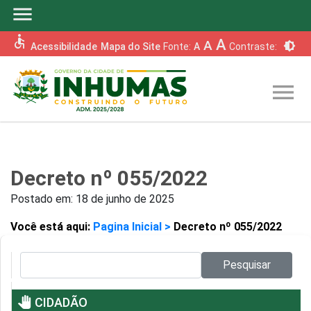
menu
accessible
A
A
brightness_6
Acessibilidade
Mapa do Site
Fonte:
A
Contraste:
menu
Decreto nº 055/2022
Postado em:
18 de junho de 2025
Você está aqui:
Pagina Inicial >
Decreto nº 055/2022
Pesquisar no site:
Pesquisar
pan_tool
CIDADÃO