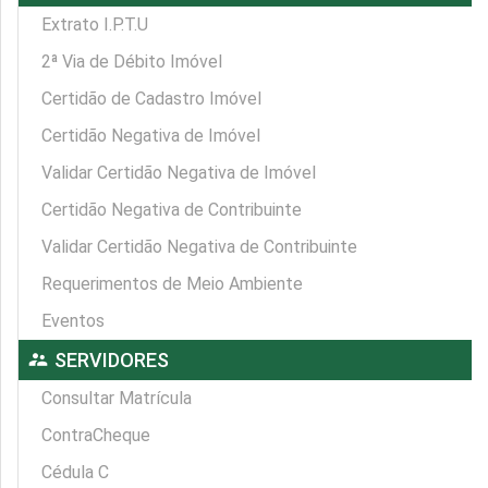
Extrato I.P.T.U
2ª Via de Débito Imóvel
Certidão de Cadastro Imóvel
Certidão Negativa de Imóvel
Validar Certidão Negativa de Imóvel
Certidão Negativa de Contribuinte
Validar Certidão Negativa de Contribuinte
Requerimentos de Meio Ambiente
Eventos
supervisor_account
SERVIDORES
Consultar Matrícula
ContraCheque
Cédula C