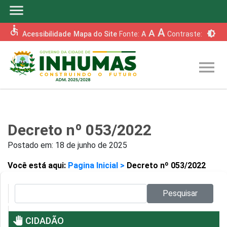
menu
accessible
A
A
brightness_6
Acessibilidade
Mapa do Site
Fonte:
A
Contraste:
menu
Decreto nº 053/2022
Postado em:
18 de junho de 2025
Você está aqui:
Pagina Inicial >
Decreto nº 053/2022
Pesquisar no site:
Pesquisar
pan_tool
CIDADÃO