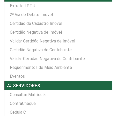
Extrato I.P.T.U
2ª Via de Débito Imóvel
Certidão de Cadastro Imóvel
Certidão Negativa de Imóvel
Validar Certidão Negativa de Imóvel
Certidão Negativa de Contribuinte
Validar Certidão Negativa de Contribuinte
Requerimentos de Meio Ambiente
Eventos
supervisor_account
SERVIDORES
Consultar Matrícula
ContraCheque
Cédula C