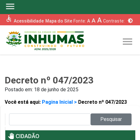
menu
accessible
A
A
brightness_6
Acessibilidade
Mapa do Site
Fonte:
A
Contraste:
menu
Decreto nº 047/2023
Postado em:
18 de junho de 2025
Você está aqui:
Pagina Inicial >
Decreto nº 047/2023
Pesquisar no site:
Pesquisar
pan_tool
CIDADÃO