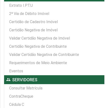
Extrato I.P.T.U
2ª Via de Débito Imóvel
Certidão de Cadastro Imóvel
Certidão Negativa de Imóvel
Validar Certidão Negativa de Imóvel
Certidão Negativa de Contribuinte
Validar Certidão Negativa de Contribuinte
Requerimentos de Meio Ambiente
Eventos
supervisor_account
SERVIDORES
Consultar Matrícula
ContraCheque
Cédula C