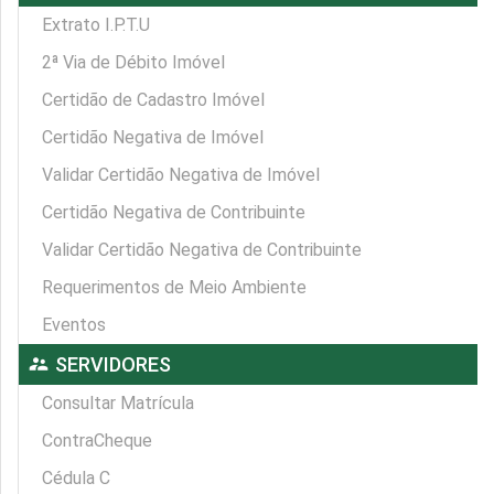
Extrato I.P.T.U
2ª Via de Débito Imóvel
Certidão de Cadastro Imóvel
Certidão Negativa de Imóvel
Validar Certidão Negativa de Imóvel
Certidão Negativa de Contribuinte
Validar Certidão Negativa de Contribuinte
Requerimentos de Meio Ambiente
Eventos
supervisor_account
SERVIDORES
Consultar Matrícula
ContraCheque
Cédula C