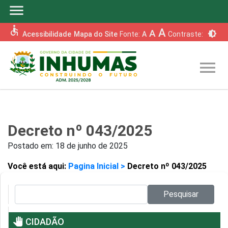
menu
accessible
A
A
brightness_6
Acessibilidade
Mapa do Site
Fonte:
A
Contraste:
menu
Decreto nº 043/2025
Postado em:
18 de junho de 2025
Você está aqui:
Pagina Inicial >
Decreto nº 043/2025
Pesquisar no site:
Pesquisar
pan_tool
CIDADÃO