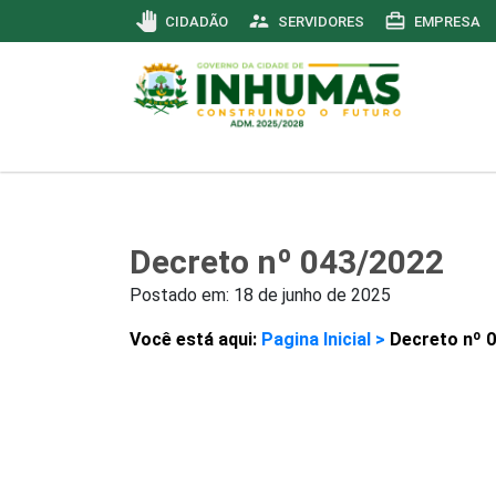
pan_tool
supervisor_account
card_travel
CIDADÃO
SERVIDORES
EMPRESA
Decreto nº 043/2022
Postado em:
18 de junho de 2025
Você está aqui:
Pagina Inicial >
Decreto nº 