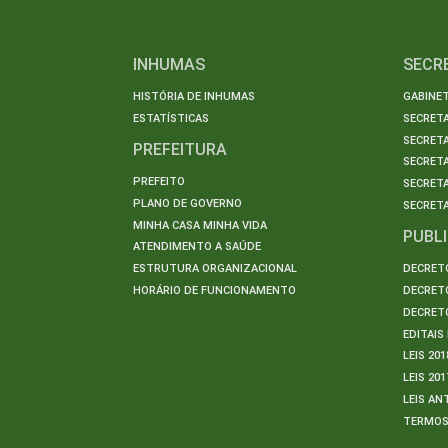
INHUMAS
SECR
HISTÓRIA DE INHUMAS
GABINET
ESTATÍSTICAS
SECRET
SECRETA
PREFEITURA
SECRETA
PREFEITO
SECRET
PLANO DE GOVERNO
SECRETA
MINHA CASA MINHA VIDA
PUBL
ATENDIMENTO A SAÚDE
ESTRUTURA ORGANIZACIONAL
DECRETO
HORÁRIO DE FUNCIONAMENTO
DECRETO
DECRETO
EDITAI
LEIS 201
LEIS 201
LEIS AN
TERMO