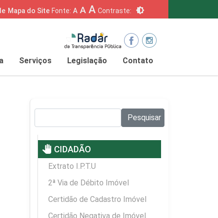
A
A
brightness_6
de
Mapa do Site
Fonte:
A
Contraste:
a
Serviços
Legislação
Contato
Pesquisar no site:
Pesquisar
pan_tool
CIDADÃO
Extrato I.P.T.U
2ª Via de Débito Imóvel
Certidão de Cadastro Imóvel
Certidão Negativa de Imóvel