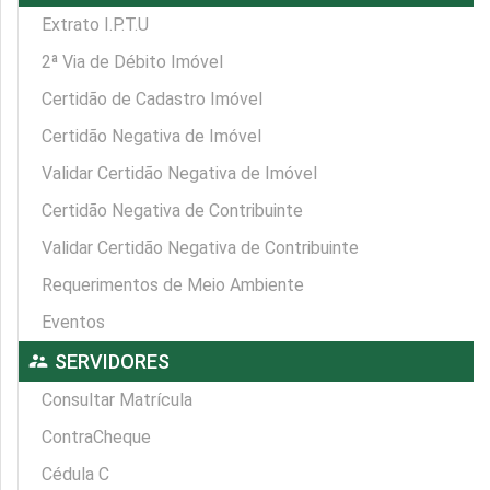
Extrato I.P.T.U
2ª Via de Débito Imóvel
Certidão de Cadastro Imóvel
Certidão Negativa de Imóvel
Validar Certidão Negativa de Imóvel
Certidão Negativa de Contribuinte
Validar Certidão Negativa de Contribuinte
Requerimentos de Meio Ambiente
Eventos
supervisor_account
SERVIDORES
Consultar Matrícula
ContraCheque
Cédula C