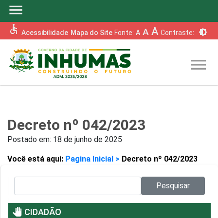
menu
accessible
A
A
brightness_6
Acessibilidade
Mapa do Site
Fonte:
A
Contraste:
menu
Decreto nº 042/2023
Postado em:
18 de junho de 2025
Você está aqui:
Pagina Inicial >
Decreto nº 042/2023
Pesquisar no site:
Pesquisar
pan_tool
CIDADÃO