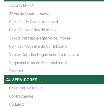
Extrato I.P.T.U
2ª Via de Débito Imóvel
Certidão de Cadastro Imóvel
Certidão Negativa de Imóvel
Validar Certidão Negativa de Imóvel
Certidão Negativa de Contribuinte
Validar Certidão Negativa de Contribuinte
Requerimentos de Meio Ambiente
Eventos
supervisor_account
SERVIDORES
Consultar Matrícula
ContraCheque
Cédula C