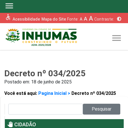
menu
accessible
A
A
brightness_6
Acessibilidade
Mapa do Site
Fonte:
A
Contraste:
menu
Decreto nº 034/2025
Postado em:
18 de junho de 2025
Você está aqui:
Pagina Inicial >
Decreto nº 034/2025
Pesquisar no site:
Pesquisar
pan_tool
CIDADÃO