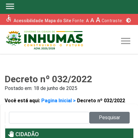
menu
accessible
A
A
brightness_6
Acessibilidade
Mapa do Site
Fonte:
A
Contraste:
menu
Decreto nº 032/2022
Postado em:
18 de junho de 2025
Você está aqui:
Pagina Inicial >
Decreto nº 032/2022
Pesquisar no site:
Pesquisar
pan_tool
CIDADÃO