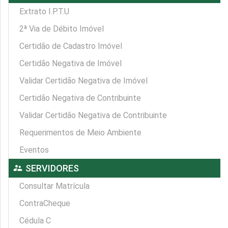
Extrato I.P.T.U
2ª Via de Débito Imóvel
Certidão de Cadastro Imóvel
Certidão Negativa de Imóvel
Validar Certidão Negativa de Imóvel
Certidão Negativa de Contribuinte
Validar Certidão Negativa de Contribuinte
Requerimentos de Meio Ambiente
Eventos
supervisor_account
SERVIDORES
Consultar Matrícula
ContraCheque
Cédula C