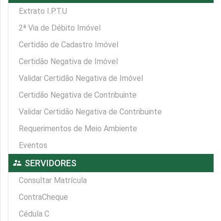
Extrato I.P.T.U
2ª Via de Débito Imóvel
Certidão de Cadastro Imóvel
Certidão Negativa de Imóvel
Validar Certidão Negativa de Imóvel
Certidão Negativa de Contribuinte
Validar Certidão Negativa de Contribuinte
Requerimentos de Meio Ambiente
Eventos
supervisor_account
SERVIDORES
Consultar Matrícula
ContraCheque
Cédula C