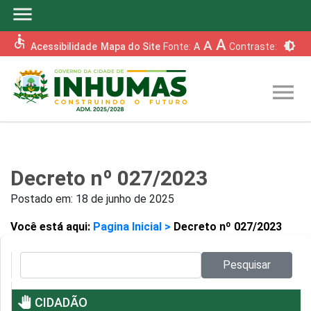
menu
accessible
A
A
brightness_6
Acessibilidade
Mapa do Site
Fonte:
A
Contraste:
menu
Decreto nº 027/2023
Postado em:
18 de junho de 2025
Você está aqui:
Pagina Inicial >
Decreto nº 027/2023
Pesquisar no site:
Pesquisar
pan_tool
CIDADÃO