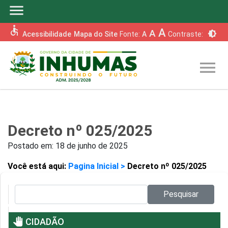
menu
accessible
A
A
brightness_6
Acessibilidade
Mapa do Site
Fonte:
A
Contraste:
menu
Decreto nº 025/2025
Postado em:
18 de junho de 2025
Você está aqui:
Pagina Inicial >
Decreto nº 025/2025
Pesquisar no site:
Pesquisar
pan_tool
CIDADÃO