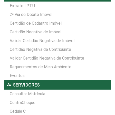
Extrato I.P.T.U
2ª Via de Débito Imóvel
Certidão de Cadastro Imóvel
Certidão Negativa de Imóvel
Validar Certidão Negativa de Imóvel
Certidão Negativa de Contribuinte
Validar Certidão Negativa de Contribuinte
Requerimentos de Meio Ambiente
Eventos
supervisor_account
SERVIDORES
Consultar Matrícula
ContraCheque
Cédula C