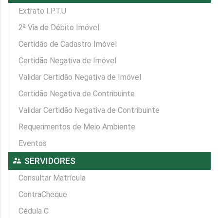
Extrato I.P.T.U
2ª Via de Débito Imóvel
Certidão de Cadastro Imóvel
Certidão Negativa de Imóvel
Validar Certidão Negativa de Imóvel
Certidão Negativa de Contribuinte
Validar Certidão Negativa de Contribuinte
Requerimentos de Meio Ambiente
Eventos
supervisor_account
SERVIDORES
Consultar Matrícula
ContraCheque
Cédula C