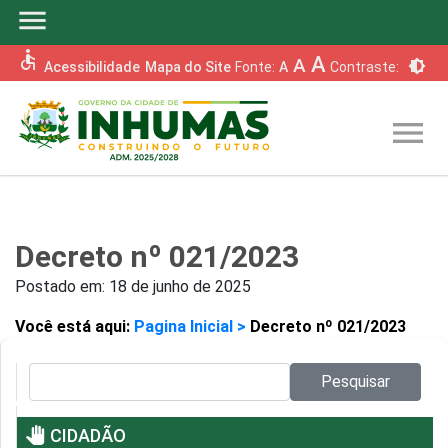
menu
accessible
A
A
brightness_6
Acessibilidade
Mapa do Site
Fonte:
A
Contraste:
menu
Decreto nº 021/2023
Postado em:
18 de junho de 2025
Você está aqui:
Pagina Inicial >
Decreto nº 021/2023
Pesquisar no site:
Pesquisar
pan_tool
CIDADÃO