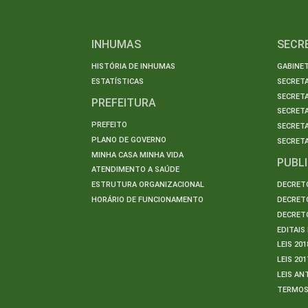
INHUMAS
SECR
HISTÓRIA DE INHUMAS
GABINET
ESTATÍSTICAS
SECRET
SECRETA
PREFEITURA
SECRETA
PREFEITO
SECRET
PLANO DE GOVERNO
SECRETA
MINHA CASA MINHA VIDA
PUBL
ATENDIMENTO A SAÚDE
ESTRUTURA ORGANIZACIONAL
DECRETO
HORÁRIO DE FUNCIONAMENTO
DECRETO
DECRETO
EDITAI
LEIS 201
LEIS 201
LEIS AN
TERMO