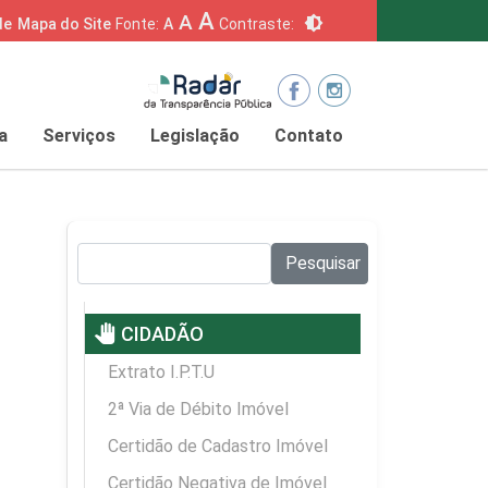
A
A
brightness_6
de
Mapa do Site
Fonte:
A
Contraste:
a
Serviços
Legislação
Contato
Pesquisar no site:
Pesquisar
pan_tool
CIDADÃO
Extrato I.P.T.U
2ª Via de Débito Imóvel
Certidão de Cadastro Imóvel
Certidão Negativa de Imóvel