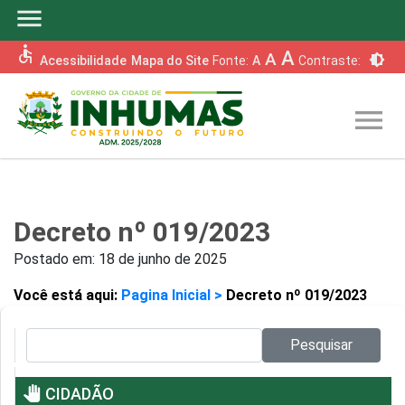
menu
accessible
A
A
brightness_6
Acessibilidade
Mapa do Site
Fonte:
A
Contraste:
menu
Decreto nº 019/2023
Postado em:
18 de junho de 2025
Você está aqui:
Pagina Inicial >
Decreto nº 019/2023
Pesquisar no site:
Pesquisar
pan_tool
CIDADÃO