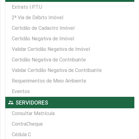
Extrato I.P.T.U
2ª Via de Débito Imóvel
Certidão de Cadastro Imóvel
Certidão Negativa de Imóvel
Validar Certidão Negativa de Imóvel
Certidão Negativa de Contribuinte
Validar Certidão Negativa de Contribuinte
Requerimentos de Meio Ambiente
Eventos
supervisor_account
SERVIDORES
Consultar Matrícula
ContraCheque
Cédula C