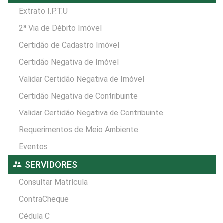
Extrato I.P.T.U
2ª Via de Débito Imóvel
Certidão de Cadastro Imóvel
Certidão Negativa de Imóvel
Validar Certidão Negativa de Imóvel
Certidão Negativa de Contribuinte
Validar Certidão Negativa de Contribuinte
Requerimentos de Meio Ambiente
Eventos
supervisor_account
SERVIDORES
Consultar Matrícula
ContraCheque
Cédula C