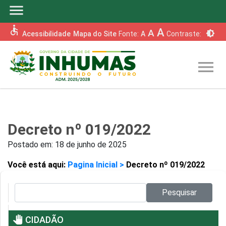
menu
accessible
A
A
brightness_6
Acessibilidade
Mapa do Site
Fonte:
A
Contraste:
menu
Decreto nº 019/2022
Postado em:
18 de junho de 2025
Você está aqui:
Pagina Inicial >
Decreto nº 019/2022
Pesquisar no site:
Pesquisar
pan_tool
CIDADÃO