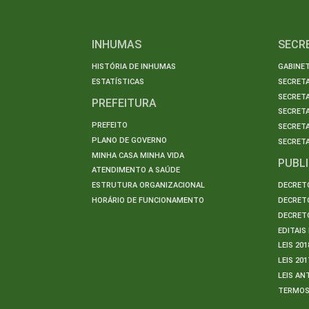
INHUMAS
SECR
HISTÓRIA DE INHUMAS
GABINET
ESTATÍSTICAS
SECRET
SECRETA
PREFEITURA
SECRETA
PREFEITO
SECRET
PLANO DE GOVERNO
SECRETA
MINHA CASA MINHA VIDA
PUBL
ATENDIMENTO A SAÚDE
ESTRUTURA ORGANIZACIONAL
DECRETO
HORÁRIO DE FUNCIONAMENTO
DECRETO
DECRETO
EDITAI
LEIS 201
LEIS 201
LEIS AN
TERMO