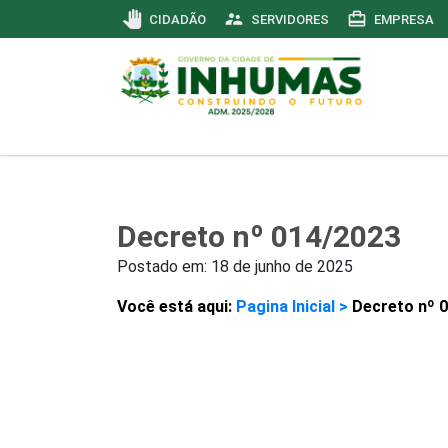
pan_tool
supervisor_account
card_travel
CIDADÃO
SERVIDORES
EMPRESA
Decreto nº 014/2023
Postado em:
18 de junho de 2025
Você está aqui:
Pagina Inicial >
Decreto nº 