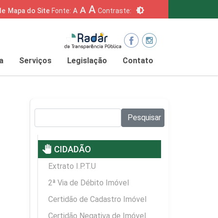
A
A
brightness_6
de
Mapa do Site
Fonte:
A
Contraste:
a
Serviços
Legislação
Contato
Pesquisar no site:
Pesquisar
pan_tool
CIDADÃO
Extrato I.P.T.U
2ª Via de Débito Imóvel
Certidão de Cadastro Imóvel
Certidão Negativa de Imóvel