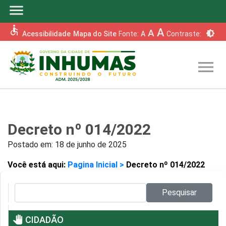
menu
accessible
A
A
brightness_6
Acessibilidade
Mapa do Site
Fonte:
A
Contraste:
menu
Decreto nº 014/2022
Postado em:
18 de junho de 2025
Você está aqui:
Pagina Inicial >
Decreto nº 014/2022
Pesquisar no site:
Pesquisar
pan_tool
CIDADÃO