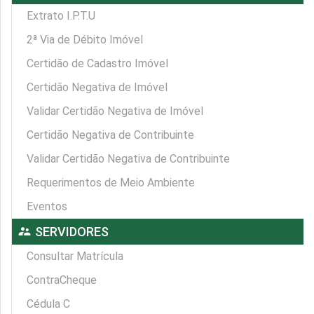
Extrato I.P.T.U
2ª Via de Débito Imóvel
Certidão de Cadastro Imóvel
Certidão Negativa de Imóvel
Validar Certidão Negativa de Imóvel
Certidão Negativa de Contribuinte
Validar Certidão Negativa de Contribuinte
Requerimentos de Meio Ambiente
Eventos
supervisor_account
SERVIDORES
Consultar Matrícula
ContraCheque
Cédula C