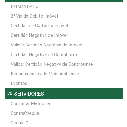
Extrato I.P.T.U
2ª Via de Débito Imóvel
Certidão de Cadastro Imóvel
Certidão Negativa de Imóvel
Validar Certidão Negativa de Imóvel
Certidão Negativa de Contribuinte
Validar Certidão Negativa de Contribuinte
Requerimentos de Meio Ambiente
Eventos
supervisor_account
SERVIDORES
Consultar Matrícula
ContraCheque
Cédula C