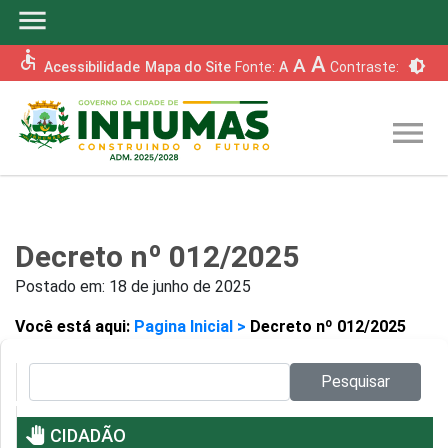
menu
accessible
A
A
brightness_6
Acessibilidade
Mapa do Site
Fonte:
A
Contraste:
menu
Decreto nº 012/2025
Postado em:
18 de junho de 2025
Você está aqui:
Pagina Inicial >
Decreto nº 012/2025
Pesquisar no site:
Pesquisar
pan_tool
CIDADÃO