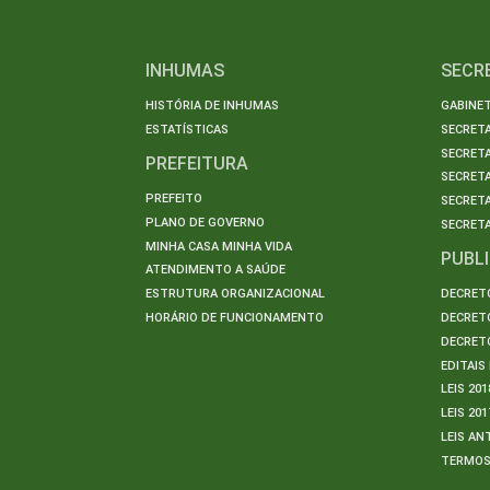
INHUMAS
SECR
HISTÓRIA DE INHUMAS
GABINET
ESTATÍSTICAS
SECRET
SECRETA
PREFEITURA
SECRETA
PREFEITO
SECRET
PLANO DE GOVERNO
SECRETA
MINHA CASA MINHA VIDA
PUBL
ATENDIMENTO A SAÚDE
ESTRUTURA ORGANIZACIONAL
DECRETO
HORÁRIO DE FUNCIONAMENTO
DECRETO
DECRETO
EDITAI
LEIS 201
LEIS 201
LEIS AN
TERMO