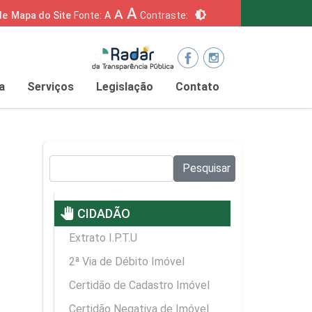
A
A
brightness_6
de
Mapa do Site
Fonte:
A
Contraste:
a
Serviços
Legislação
Contato
Pesquisar no site:
Pesquisar
pan_tool
CIDADÃO
Extrato I.P.T.U
2ª Via de Débito Imóvel
Certidão de Cadastro Imóvel
Certidão Negativa de Imóvel