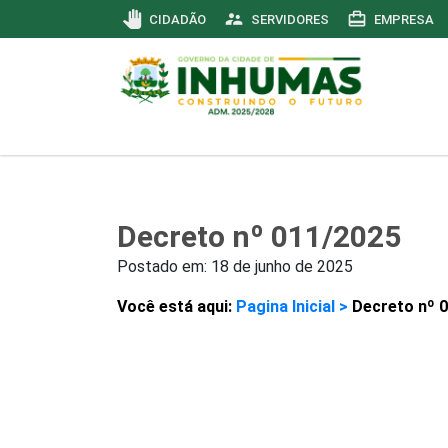
pan_tool
supervisor_account
card_travel
CIDADÃO
SERVIDORES
EMPRESA
Decreto nº 011/2025
Postado em:
18 de junho de 2025
Você está aqui:
Pagina Inicial >
Decreto nº 