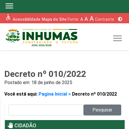
menu
accessible
A
A
brightness_6
Acessibilidade
Mapa do Site
Fonte:
A
Contraste:
menu
Decreto nº 010/2022
Postado em:
18 de junho de 2025
Você está aqui:
Pagina Inicial >
Decreto nº 010/2022
Pesquisar no site:
Pesquisar
pan_tool
CIDADÃO