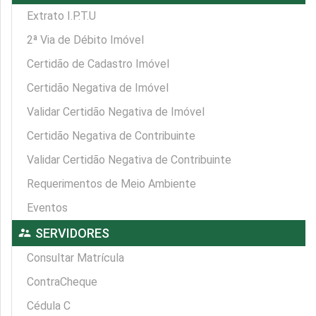
Extrato I.P.T.U
2ª Via de Débito Imóvel
Certidão de Cadastro Imóvel
Certidão Negativa de Imóvel
Validar Certidão Negativa de Imóvel
Certidão Negativa de Contribuinte
Validar Certidão Negativa de Contribuinte
Requerimentos de Meio Ambiente
Eventos
supervisor_account
SERVIDORES
Consultar Matrícula
ContraCheque
Cédula C