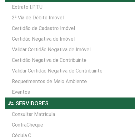
Extrato I.P.T.U
2ª Via de Débito Imóvel
Certidão de Cadastro Imóvel
Certidão Negativa de Imóvel
Validar Certidão Negativa de Imóvel
Certidão Negativa de Contribuinte
Validar Certidão Negativa de Contribuinte
Requerimentos de Meio Ambiente
Eventos
supervisor_account
SERVIDORES
Consultar Matrícula
ContraCheque
Cédula C