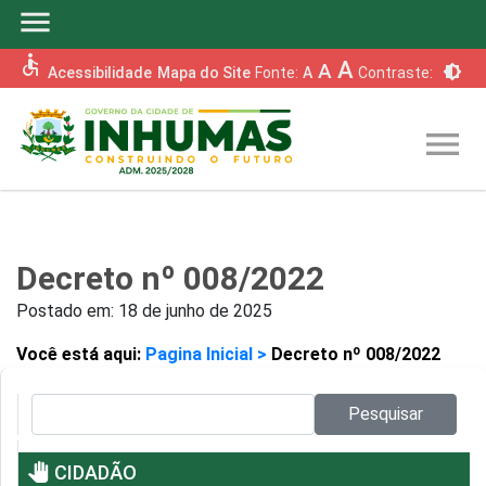
menu
accessible
A
A
brightness_6
Acessibilidade
Mapa do Site
Fonte:
A
Contraste:
menu
Decreto nº 008/2022
Postado em:
18 de junho de 2025
Você está aqui:
Pagina Inicial >
Decreto nº 008/2022
Pesquisar no site:
Pesquisar
pan_tool
CIDADÃO