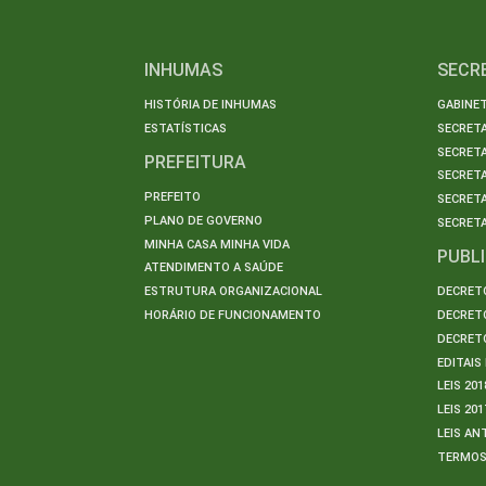
INHUMAS
SECR
HISTÓRIA DE INHUMAS
GABINET
ESTATÍSTICAS
SECRET
SECRETA
PREFEITURA
SECRETA
PREFEITO
SECRET
PLANO DE GOVERNO
SECRETA
MINHA CASA MINHA VIDA
PUBL
ATENDIMENTO A SAÚDE
ESTRUTURA ORGANIZACIONAL
DECRETO
HORÁRIO DE FUNCIONAMENTO
DECRETO
DECRETO
EDITAI
LEIS 201
LEIS 201
LEIS AN
TERMO