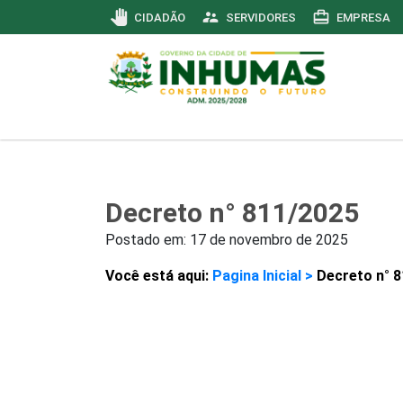
pan_tool
supervisor_account
card_travel
CIDADÃO
SERVIDORES
EMPRESA
Decreto n° 811/2025
Postado em:
17 de novembro de 2025
Você está aqui:
Pagina Inicial >
Decreto n° 