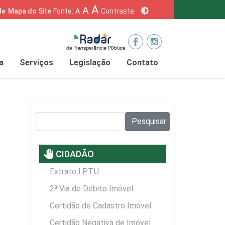
A
A
brightness_6
de
Mapa do Site
Fonte:
A
Contraste:
a
Serviços
Legislação
Contato
Pesquisar no site:
Pesquisar
pan_tool
CIDADÃO
Extrato I.P.T.U
2ª Via de Débito Imóvel
Certidão de Cadastro Imóvel
Certidão Negativa de Imóvel