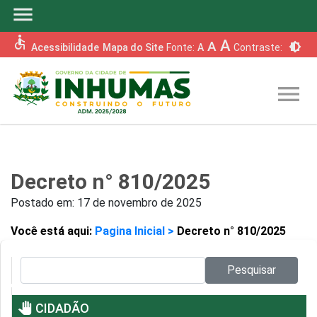
menu
accessible
A
A
brightness_6
Acessibilidade
Mapa do Site
Fonte:
A
Contraste:
menu
Decreto n° 810/2025
Postado em:
17 de novembro de 2025
Você está aqui:
Pagina Inicial >
Decreto n° 810/2025
Pesquisar no site:
Pesquisar
pan_tool
CIDADÃO