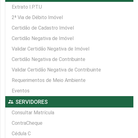
Extrato I.P.T.U
2ª Via de Débito Imóvel
Certidão de Cadastro Imóvel
Certidão Negativa de Imóvel
Validar Certidão Negativa de Imóvel
Certidão Negativa de Contribuinte
Validar Certidão Negativa de Contribuinte
Requerimentos de Meio Ambiente
Eventos
supervisor_account
SERVIDORES
Consultar Matrícula
ContraCheque
Cédula C