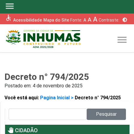
menu
accessible
A
A
brightness_6
Acessibilidade
Mapa do Site
Fonte:
A
Contraste:
menu
Decreto n° 794/2025
Postado em:
4 de novembro de 2025
Você está aqui:
Pagina Inicial >
Decreto n° 794/2025
Pesquisar no site:
Pesquisar
pan_tool
CIDADÃO