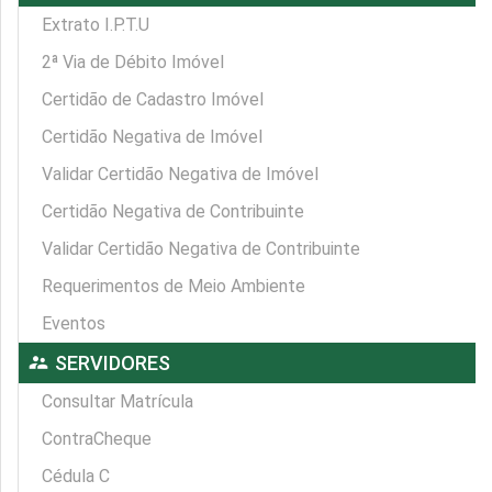
Extrato I.P.T.U
2ª Via de Débito Imóvel
Certidão de Cadastro Imóvel
Certidão Negativa de Imóvel
Validar Certidão Negativa de Imóvel
Certidão Negativa de Contribuinte
Validar Certidão Negativa de Contribuinte
Requerimentos de Meio Ambiente
Eventos
supervisor_account
SERVIDORES
Consultar Matrícula
ContraCheque
Cédula C