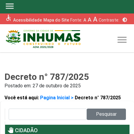
menu
accessible
A
A
brightness_6
Acessibilidade
Mapa do Site
Fonte:
A
Contraste:
menu
Decreto n° 787/2025
Postado em:
27 de outubro de 2025
Você está aqui:
Pagina Inicial >
Decreto n° 787/2025
Pesquisar no site:
Pesquisar
pan_tool
CIDADÃO