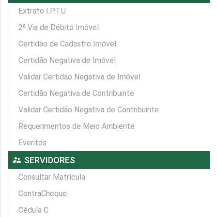
Extrato I.P.T.U
2ª Via de Débito Imóvel
Certidão de Cadastro Imóvel
Certidão Negativa de Imóvel
Validar Certidão Negativa de Imóvel
Certidão Negativa de Contribuinte
Validar Certidão Negativa de Contribuinte
Requerimentos de Meio Ambiente
Eventos
supervisor_account
SERVIDORES
Consultar Matrícula
ContraCheque
Cédula C