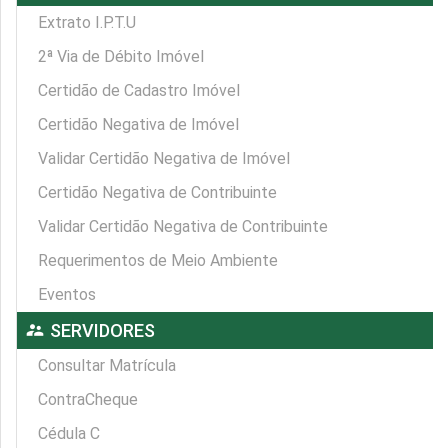
Extrato I.P.T.U
2ª Via de Débito Imóvel
Certidão de Cadastro Imóvel
Certidão Negativa de Imóvel
Validar Certidão Negativa de Imóvel
Certidão Negativa de Contribuinte
Validar Certidão Negativa de Contribuinte
Requerimentos de Meio Ambiente
Eventos
supervisor_account
SERVIDORES
Consultar Matrícula
ContraCheque
Cédula C