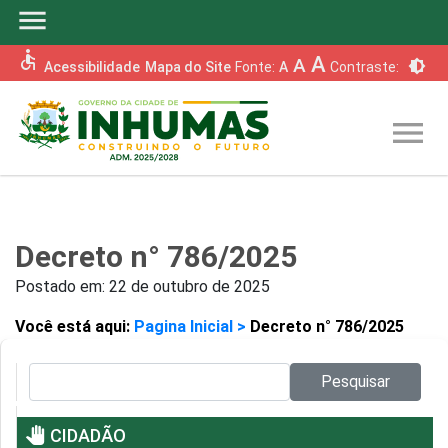
menu
accessible
A
A
brightness_6
Acessibilidade
Mapa do Site
Fonte:
A
Contraste:
menu
Decreto n° 786/2025
Postado em:
22 de outubro de 2025
Você está aqui:
Pagina Inicial >
Decreto n° 786/2025
Pesquisar no site:
Pesquisar
pan_tool
CIDADÃO