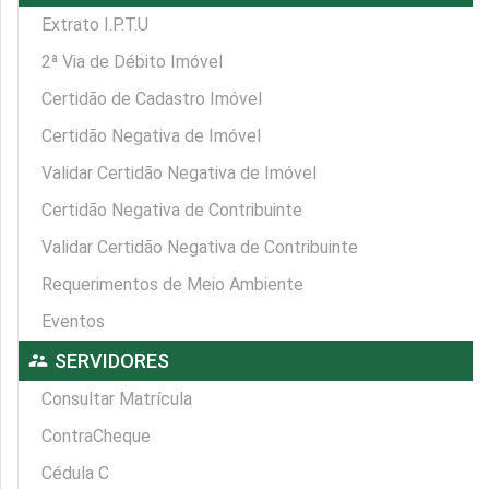
Extrato I.P.T.U
2ª Via de Débito Imóvel
Certidão de Cadastro Imóvel
Certidão Negativa de Imóvel
Validar Certidão Negativa de Imóvel
Certidão Negativa de Contribuinte
Validar Certidão Negativa de Contribuinte
Requerimentos de Meio Ambiente
Eventos
supervisor_account
SERVIDORES
Consultar Matrícula
ContraCheque
Cédula C