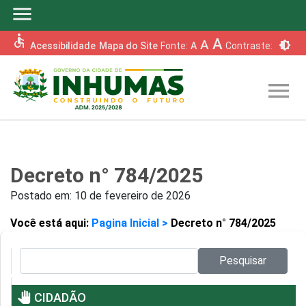
menu
accessible
A
A
brightness_6
Acessibilidade
Mapa do Site
Fonte:
A
Contraste:
menu
Decreto n° 784/2025
Postado em:
10 de fevereiro de 2026
Você está aqui:
Pagina Inicial >
Decreto n° 784/2025
Pesquisar no site:
Pesquisar
pan_tool
CIDADÃO