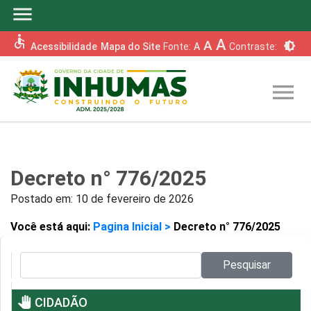
menu
accessible
A
A
brightness_6
Acessibilidade
Mapa do Site
Fonte:
A
Contraste:
menu
Decreto n° 776/2025
Postado em:
10 de fevereiro de 2026
Você está aqui:
Pagina Inicial >
Decreto n° 776/2025
Pesquisar no site:
Pesquisar
pan_tool
CIDADÃO