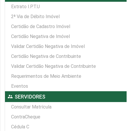
Extrato I.P.T.U
2ª Via de Débito Imóvel
Certidão de Cadastro Imóvel
Certidão Negativa de Imóvel
Validar Certidão Negativa de Imóvel
Certidão Negativa de Contribuinte
Validar Certidão Negativa de Contribuinte
Requerimentos de Meio Ambiente
Eventos
supervisor_account
SERVIDORES
Consultar Matrícula
ContraCheque
Cédula C