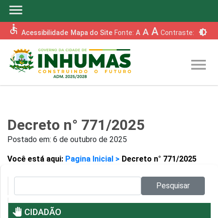
menu
accessible
A
A
brightness_6
Acessibilidade
Mapa do Site
Fonte:
A
Contraste:
menu
Decreto n° 771/2025
Postado em:
6 de outubro de 2025
Você está aqui:
Pagina Inicial >
Decreto n° 771/2025
Pesquisar no site:
Pesquisar
pan_tool
CIDADÃO