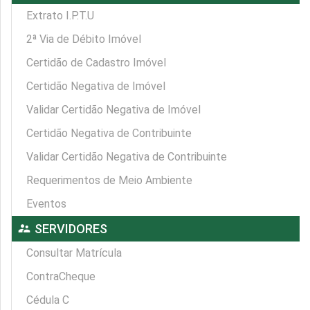
Extrato I.P.T.U
2ª Via de Débito Imóvel
Certidão de Cadastro Imóvel
Certidão Negativa de Imóvel
Validar Certidão Negativa de Imóvel
Certidão Negativa de Contribuinte
Validar Certidão Negativa de Contribuinte
Requerimentos de Meio Ambiente
Eventos
supervisor_account
SERVIDORES
Consultar Matrícula
ContraCheque
Cédula C