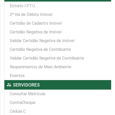
Extrato I.P.T.U
2ª Via de Débito Imóvel
Certidão de Cadastro Imóvel
Certidão Negativa de Imóvel
Validar Certidão Negativa de Imóvel
Certidão Negativa de Contribuinte
Validar Certidão Negativa de Contribuinte
Requerimentos de Meio Ambiente
Eventos
supervisor_account
SERVIDORES
Consultar Matrícula
ContraCheque
Cédula C