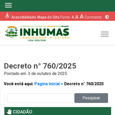
menu
accessible
A
A
brightness_6
Acessibilidade
Mapa do Site
Fonte:
A
Contraste:
menu
Decreto n° 760/2025
Postado em:
3 de outubro de 2025
Você está aqui:
Pagina Inicial >
Decreto n° 760/2025
Pesquisar no site:
Pesquisar
pan_tool
CIDADÃO