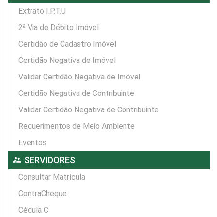
Extrato I.P.T.U
2ª Via de Débito Imóvel
Certidão de Cadastro Imóvel
Certidão Negativa de Imóvel
Validar Certidão Negativa de Imóvel
Certidão Negativa de Contribuinte
Validar Certidão Negativa de Contribuinte
Requerimentos de Meio Ambiente
Eventos
supervisor_account
SERVIDORES
Consultar Matrícula
ContraCheque
Cédula C