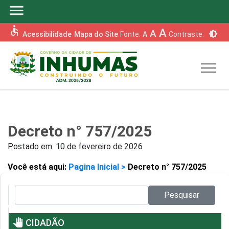
menu
accessible
A
A
brightness_6
Acessibilidade
Mapa do Site
Fonte:
A
Contraste:
menu
Decreto n° 757/2025
Postado em:
10 de fevereiro de 2026
Você está aqui:
Pagina Inicial >
Decreto n° 757/2025
Pesquisar no site:
Pesquisar
pan_tool
CIDADÃO