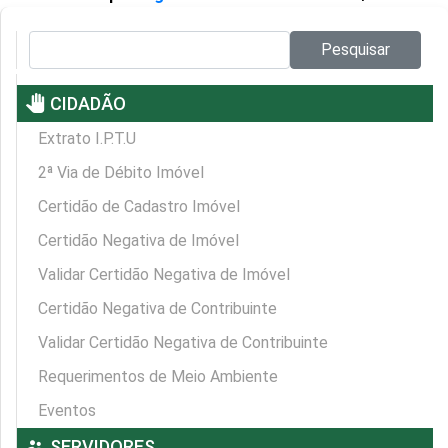
Pesquisar no site:
Pesquisar
pan_tool
CIDADÃO
Extrato I.P.T.U
2ª Via de Débito Imóvel
Certidão de Cadastro Imóvel
Certidão Negativa de Imóvel
Validar Certidão Negativa de Imóvel
Certidão Negativa de Contribuinte
Validar Certidão Negativa de Contribuinte
Requerimentos de Meio Ambiente
Eventos
supervisor_account
SERVIDORES