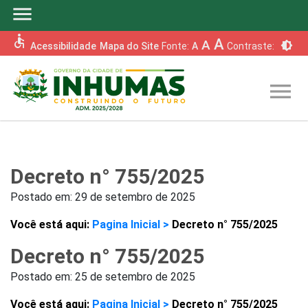
menu
accessible
A
A
brightness_6
Acessibilidade
Mapa do Site
Fonte:
A
Contraste:
menu
Decreto n° 755/2025
Postado em:
29 de setembro de 2025
Você está aqui:
Pagina Inicial >
Decreto n° 755/2025
Decreto n° 755/2025
Postado em:
25 de setembro de 2025
Você está aqui:
Pagina Inicial >
Decreto n° 755/2025