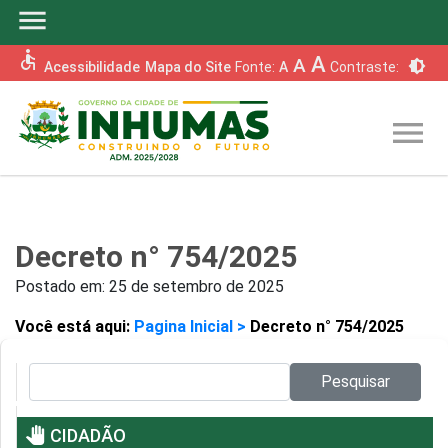
menu
accessible
A
A
brightness_6
Acessibilidade
Mapa do Site
Fonte:
A
Contraste:
menu
Decreto n° 754/2025
Postado em:
25 de setembro de 2025
Você está aqui:
Pagina Inicial >
Decreto n° 754/2025
Pesquisar no site:
Pesquisar
pan_tool
CIDADÃO