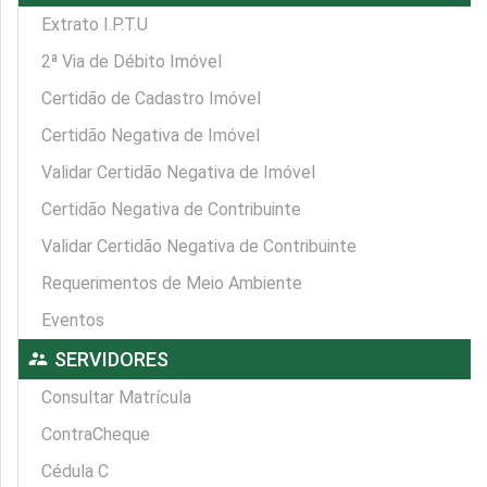
Extrato I.P.T.U
2ª Via de Débito Imóvel
Certidão de Cadastro Imóvel
Certidão Negativa de Imóvel
Validar Certidão Negativa de Imóvel
Certidão Negativa de Contribuinte
Validar Certidão Negativa de Contribuinte
Requerimentos de Meio Ambiente
Eventos
supervisor_account
SERVIDORES
Consultar Matrícula
ContraCheque
Cédula C