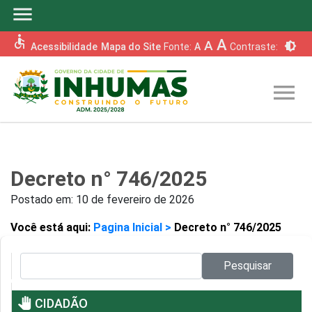
menu
accessible
A
A
brightness_6
Acessibilidade
Mapa do Site
Fonte:
A
Contraste:
menu
Decreto n° 746/2025
Postado em:
10 de fevereiro de 2026
Você está aqui:
Pagina Inicial >
Decreto n° 746/2025
Pesquisar no site:
Pesquisar
pan_tool
CIDADÃO