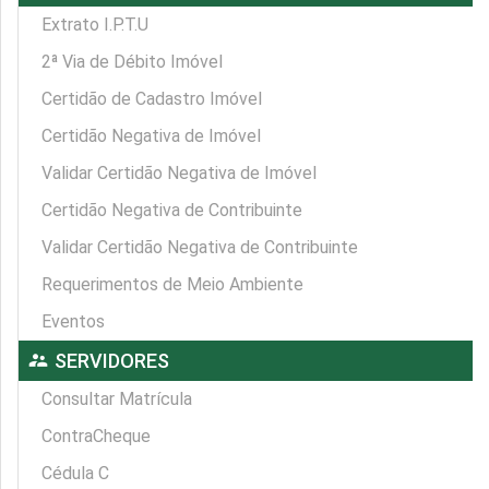
Extrato I.P.T.U
2ª Via de Débito Imóvel
Certidão de Cadastro Imóvel
Certidão Negativa de Imóvel
Validar Certidão Negativa de Imóvel
Certidão Negativa de Contribuinte
Validar Certidão Negativa de Contribuinte
Requerimentos de Meio Ambiente
Eventos
supervisor_account
SERVIDORES
Consultar Matrícula
ContraCheque
Cédula C