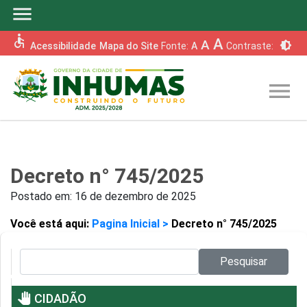
menu
accessible
A
A
brightness_6
Acessibilidade
Mapa do Site
Fonte:
A
Contraste:
menu
Decreto n° 745/2025
Postado em:
16 de dezembro de 2025
Você está aqui:
Pagina Inicial >
Decreto n° 745/2025
Pesquisar no site:
Pesquisar
pan_tool
CIDADÃO