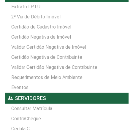
Extrato I.P.T.U
2ª Via de Débito Imóvel
Certidão de Cadastro Imóvel
Certidão Negativa de Imóvel
Validar Certidão Negativa de Imóvel
Certidão Negativa de Contribuinte
Validar Certidão Negativa de Contribuinte
Requerimentos de Meio Ambiente
Eventos
supervisor_account
SERVIDORES
Consultar Matrícula
ContraCheque
Cédula C