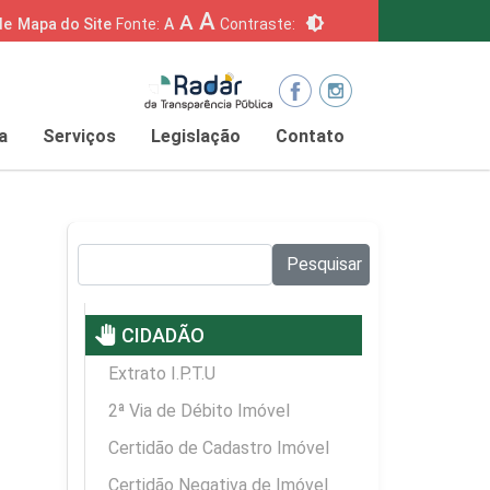
A
A
brightness_6
de
Mapa do Site
Fonte:
A
Contraste:
a
Serviços
Legislação
Contato
Pesquisar no site:
Pesquisar
pan_tool
CIDADÃO
Extrato I.P.T.U
2ª Via de Débito Imóvel
Certidão de Cadastro Imóvel
Certidão Negativa de Imóvel