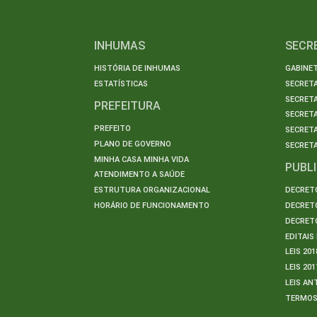
INHUMAS
SECR
HISTÓRIA DE INHUMAS
GABINET
ESTATÍSTICAS
SECRET
SECRETA
PREFEITURA
SECRETA
PREFEITO
SECRET
PLANO DE GOVERNO
SECRETA
MINHA CASA MINHA VIDA
PUBL
ATENDIMENTO A SAÚDE
ESTRUTURA ORGANIZACIONAL
DECRETO
HORÁRIO DE FUNCIONAMENTO
DECRETO
DECRETO
EDITAI
LEIS 201
LEIS 201
LEIS AN
TERMO