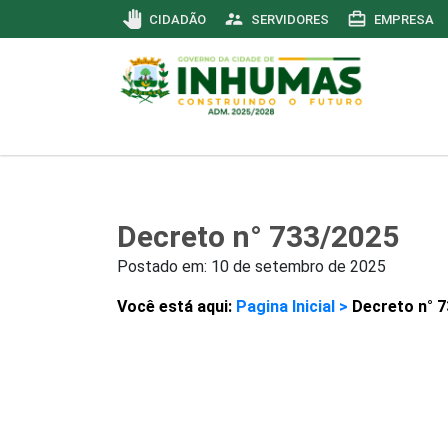
pan_tool
supervisor_account
card_travel
CIDADÃO
SERVIDORES
EMPRESA
Decreto n° 733/2025
Postado em:
10 de setembro de 2025
Você está aqui:
Pagina Inicial >
Decreto n° 