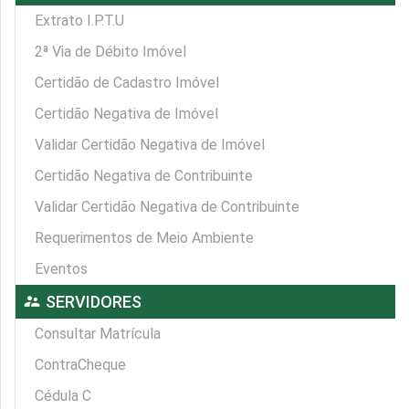
Extrato I.P.T.U
2ª Via de Débito Imóvel
Certidão de Cadastro Imóvel
Certidão Negativa de Imóvel
Validar Certidão Negativa de Imóvel
Certidão Negativa de Contribuinte
Validar Certidão Negativa de Contribuinte
Requerimentos de Meio Ambiente
Eventos
supervisor_account
SERVIDORES
Consultar Matrícula
ContraCheque
Cédula C