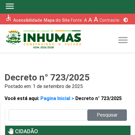
menu
accessible
A
A
brightness_6
Acessibilidade
Mapa do Site
Fonte:
A
Contraste:
menu
Decreto n° 723/2025
Postado em:
1 de setembro de 2025
Você está aqui:
Pagina Inicial >
Decreto n° 723/2025
Pesquisar no site:
Pesquisar
pan_tool
CIDADÃO