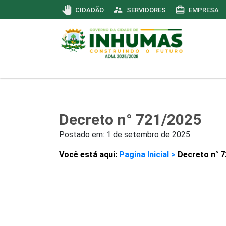
pan_tool
supervisor_account
card_travel
CIDADÃO
SERVIDORES
EMPRESA
Decreto n° 721/2025
Postado em:
1 de setembro de 2025
Você está aqui:
Pagina Inicial >
Decreto n° 