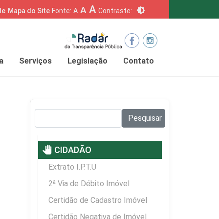
A
A
brightness_6
de
Mapa do Site
Fonte:
A
Contraste:
a
Serviços
Legislação
Contato
Pesquisar no site:
Pesquisar
pan_tool
CIDADÃO
Extrato I.P.T.U
2ª Via de Débito Imóvel
Certidão de Cadastro Imóvel
Certidão Negativa de Imóvel