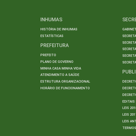
INHUMAS
SECR
HISTÓRIA DE INHUMAS
GABINET
ESTATÍSTICAS
SECRET
SECRETA
PREFEITURA
SECRETA
PREFEITO
SECRET
PLANO DE GOVERNO
SECRETA
MINHA CASA MINHA VIDA
PUBL
ATENDIMENTO A SAÚDE
ESTRUTURA ORGANIZACIONAL
DECRETO
HORÁRIO DE FUNCIONAMENTO
DECRETO
DECRETO
EDITAI
LEIS 201
LEIS 201
LEIS AN
TERMO