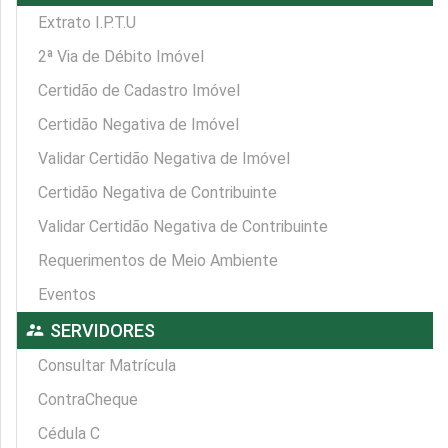
Extrato I.P.T.U
2ª Via de Débito Imóvel
Certidão de Cadastro Imóvel
Certidão Negativa de Imóvel
Validar Certidão Negativa de Imóvel
Certidão Negativa de Contribuinte
Validar Certidão Negativa de Contribuinte
Requerimentos de Meio Ambiente
Eventos
supervisor_account
SERVIDORES
Consultar Matrícula
ContraCheque
Cédula C