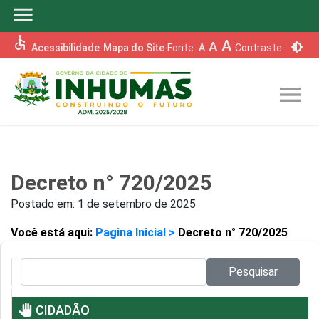
menu
accessible
A
A
brightness_6
Acessibilidade
Mapa do Site
Fonte:
A
Contraste:
menu
Decreto n° 720/2025
Postado em:
1 de setembro de 2025
Você está aqui:
Pagina Inicial >
Decreto n° 720/2025
Pesquisar no site:
Pesquisar
pan_tool
CIDADÃO