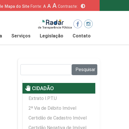
A
A
brightness_6
de
Mapa do Site
Fonte:
A
Contraste:
a
Serviços
Legislação
Contato
Pesquisar no site:
Pesquisar
pan_tool
CIDADÃO
Extrato I.P.T.U
2ª Via de Débito Imóvel
Certidão de Cadastro Imóvel
Certidão Negativa de Imóvel