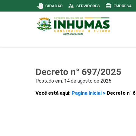
pan_tool
supervisor_account
card_travel
CIDADÃO
SERVIDORES
EMPRESA
Decreto n° 697/2025
Postado em:
14 de agosto de 2025
Você está aqui:
Pagina Inicial >
Decreto n° 