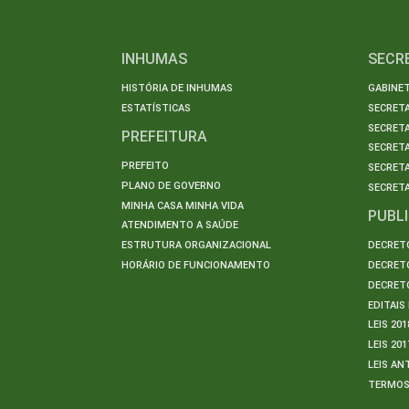
INHUMAS
SECR
HISTÓRIA DE INHUMAS
GABINET
ESTATÍSTICAS
SECRET
SECRETA
PREFEITURA
SECRETA
PREFEITO
SECRET
PLANO DE GOVERNO
SECRETA
MINHA CASA MINHA VIDA
PUBL
ATENDIMENTO A SAÚDE
ESTRUTURA ORGANIZACIONAL
DECRETO
HORÁRIO DE FUNCIONAMENTO
DECRETO
DECRETO
EDITAI
LEIS 201
LEIS 201
LEIS AN
TERMO