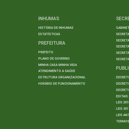
INHUMAS
SECR
HISTÓRIA DE INHUMAS
GABINET
ESTATÍSTICAS
SECRET
SECRETA
PREFEITURA
SECRETA
PREFEITO
SECRET
PLANO DE GOVERNO
SECRETA
MINHA CASA MINHA VIDA
PUBL
ATENDIMENTO A SAÚDE
ESTRUTURA ORGANIZACIONAL
DECRETO
HORÁRIO DE FUNCIONAMENTO
DECRETO
DECRETO
EDITAI
LEIS 201
LEIS 201
LEIS AN
TERMO