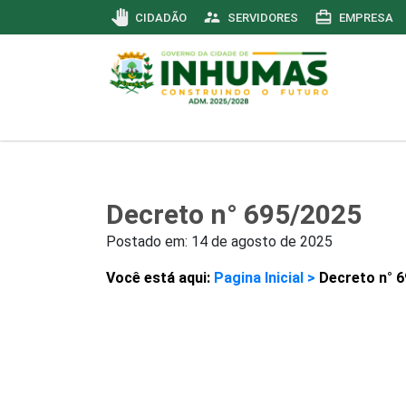
pan_tool
supervisor_account
card_travel
CIDADÃO
SERVIDORES
EMPRESA
Decreto n° 695/2025
Postado em:
14 de agosto de 2025
Você está aqui:
Pagina Inicial >
Decreto n° 