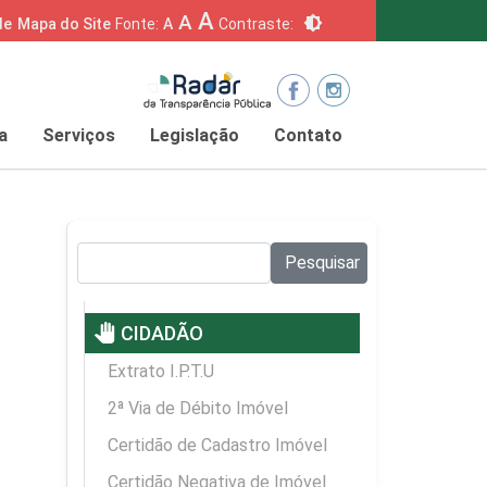
A
A
brightness_6
de
Mapa do Site
Fonte:
A
Contraste:
a
Serviços
Legislação
Contato
Pesquisar no site:
Pesquisar
pan_tool
CIDADÃO
Extrato I.P.T.U
2ª Via de Débito Imóvel
Certidão de Cadastro Imóvel
Certidão Negativa de Imóvel