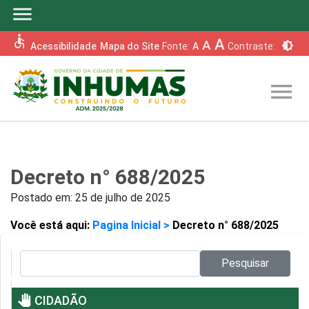
menu
accessible
A
A
brightness_6
Acessibilidade
Mapa do Site
Fonte:
A
Contraste:
menu
Decreto n° 688/2025
Postado em:
25 de julho de 2025
Você está aqui:
Pagina Inicial >
Decreto n° 688/2025
Pesquisar no site:
Pesquisar
pan_tool
CIDADÃO