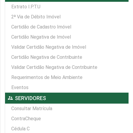
Extrato I.P.T.U
2ª Via de Débito Imóvel
Certidão de Cadastro Imóvel
Certidão Negativa de Imóvel
Validar Certidão Negativa de Imóvel
Certidão Negativa de Contribuinte
Validar Certidão Negativa de Contribuinte
Requerimentos de Meio Ambiente
Eventos
supervisor_account
SERVIDORES
Consultar Matrícula
ContraCheque
Cédula C